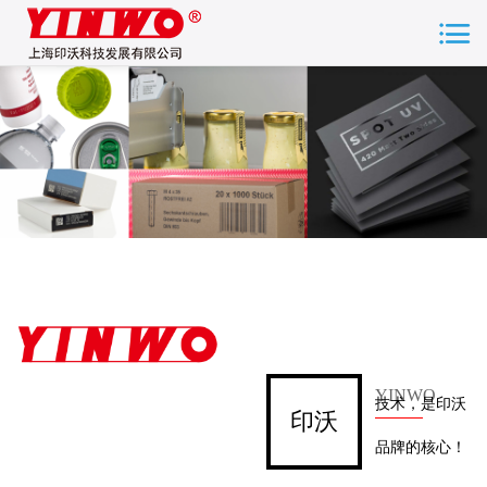
YINW
O
技术，是印沃
印沃
品牌的核心！